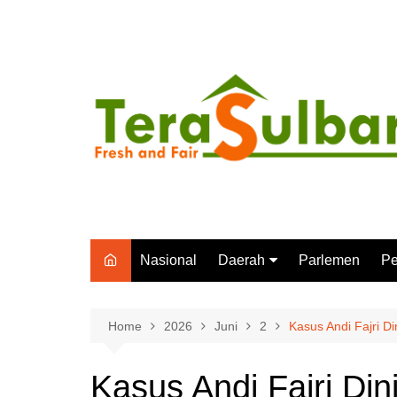
Skip
to
content
Nasional
Daerah
Parlemen
Pe
Mamuju
P
Polewali Mandar
In
Home
2026
Juni
2
Kasus Andi Fajri Di
Mamuju Tengah
Kasus Andi Fajri Din
Majene