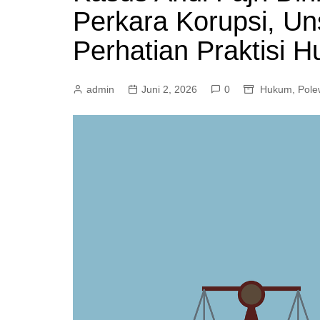
Perkara Korupsi, Uns
Mamasa
Pasangkayu
Perhatian Praktisi 
admin
Juni 2, 2026
0
Hukum
,
Pole