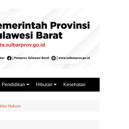
Pendidikan
Hiburan
Kesehatan
Budaya
Wisata
Sejarah
Kuliner
aktisi Hukum