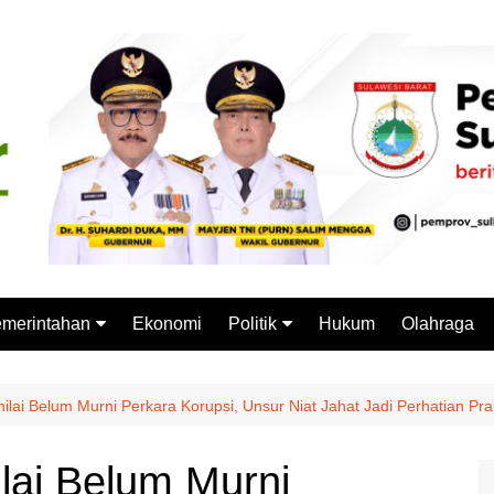
merintahan
Ekonomi
Politik
Hukum
Olahraga
emprov Sulbar
Partai Politik
stansi Vertikal
Pemilu
nilai Belum Murni Perkara Korupsi, Unsur Niat Jahat Jadi Perhatian Pr
Pilkada
ilai Belum Murni