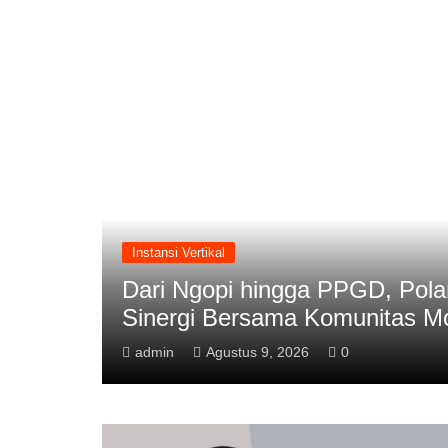
Mamasa
Pasangkayu
Instansi Vertikal
r Perkuat
Tinjau Rusun Polres Mamas
Kualitas dan Ketepatan Wa
admin
Agustus 8, 2026
0