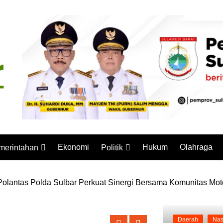
Ekonomi
Hukum
Olahraga
merintahan
Politik
mprov Sulbar
Partai Politik
olantas Polda Sulbar Perkuat Sinergi Bersama Komunitas Mot
a, Kapolda Sulbar Tekankan Kualitas dan Ketepatan Waktu
stansi Vertikal
Pemilu
Pilkada
Daerah
Nas