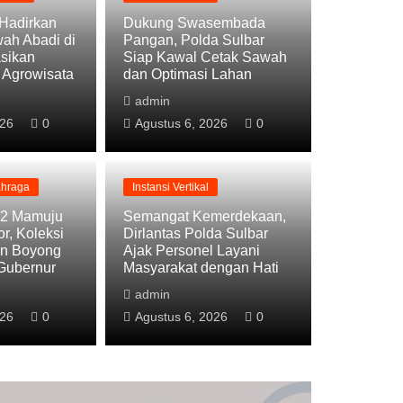
 Hadirkan
Dukung Swasembada
h Abadi di
Pangan, Polda Sulbar
asikan
Siap Kawal Cetak Sawah
 Agrowisata
dan Optimasi Lahan
admin
026
0
Agustus 6, 2026
0
ahraga
Instansi Vertikal
82 Mamuju
Semangat Kemerdekaan,
tikal
r, Koleksi
Dirlantas Polda Sulbar
an Boyong
Ajak Personel Layani
u Melanda, Polantas Polda Sulbar Datang
 Gubernur
Masyarakat dengan Hati
a Air dan Kepedulian
admin
026
Agustus 8, 2026
0
0
Agustus 6, 2026
0