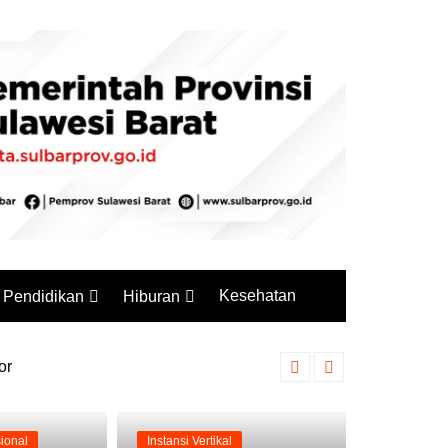
Kesehatan
Pendidikan
Hiburan
Budaya
Wisata
or
Kemarau Melanda, Polan
Sejarah
Kuliner
ional
Instansi Vertikal