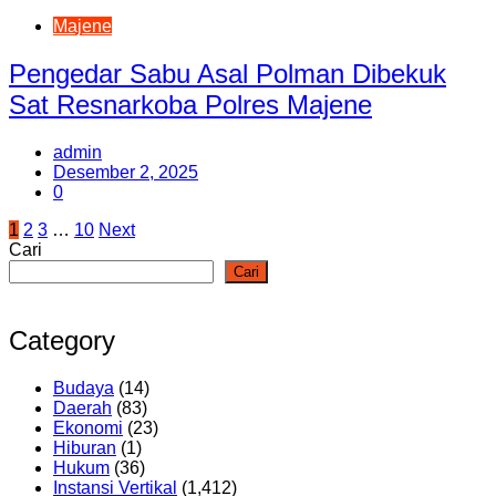
Majene
Pengedar Sabu Asal Polman Dibekuk
Sat Resnarkoba Polres Majene
admin
Desember 2, 2025
0
Paginasi
1
2
3
…
10
Next
Cari
pos
Cari
Category
Budaya
(14)
Daerah
(83)
Ekonomi
(23)
Hiburan
(1)
Hukum
(36)
Instansi Vertikal
(1,412)