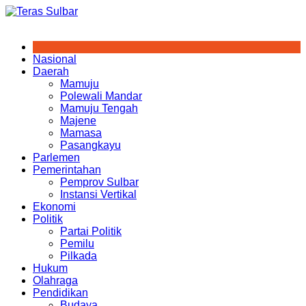
Skip
to
content
Nasional
Daerah
Mamuju
Polewali Mandar
Mamuju Tengah
Majene
Mamasa
Pasangkayu
Parlemen
Pemerintahan
Pemprov Sulbar
Instansi Vertikal
Ekonomi
Politik
Partai Politik
Pemilu
Pilkada
Hukum
Olahraga
Pendidikan
Budaya