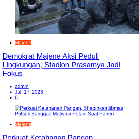
Majene
Demokrat Majene Aksi Peduli
Lingkungan, Stadion Prasamya Jadi
Fokus
admin
Juli 17, 2026
0
Majene
Perkuat Ketahanan Pangan,