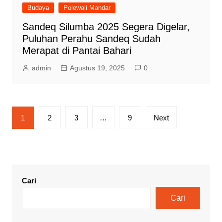
Budaya
Polewali Mandar
Sandeq Silumba 2025 Segera Digelar,
Puluhan Perahu Sandeq Sudah
Merapat di Pantai Bahari
admin
Agustus 19, 2025
0
Paginasi
1
2
3
…
9
Next
pos
Cari
Cari