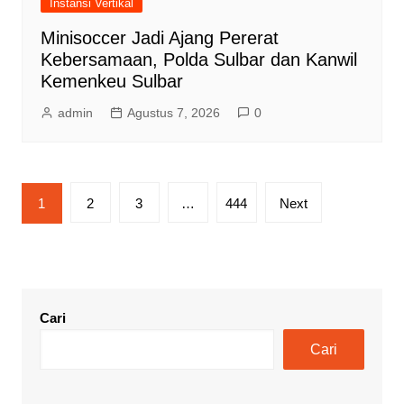
Instansi Vertikal
Minisoccer Jadi Ajang Pererat
Kebersamaan, Polda Sulbar dan Kanwil
Kemenkeu Sulbar
admin
Agustus 7, 2026
0
Paginasi
1
2
3
…
444
Next
pos
Cari
Cari