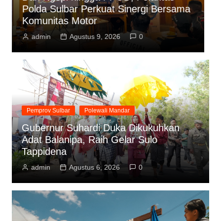
Polda Sulbar Perkuat Sinergi Bersama
S
Komunitas Motor
K
admin
Agustus 9, 2026
0
Pemprov Sulbar
Polewali Mandar
Gubernur Suhardi Duka Dikukuhkan
Adat Balanipa, Raih Gelar Sulo
Tappidena
admin
Agustus 6, 2026
0