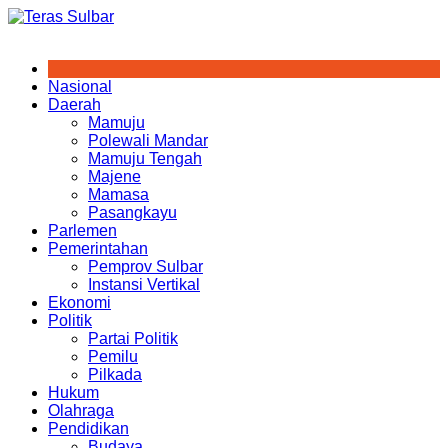
Skip
to
content
Nasional
Daerah
Mamuju
Polewali Mandar
Mamuju Tengah
Majene
Mamasa
Pasangkayu
Parlemen
Pemerintahan
Pemprov Sulbar
Instansi Vertikal
Ekonomi
Politik
Partai Politik
Pemilu
Pilkada
Hukum
Olahraga
Pendidikan
Budaya