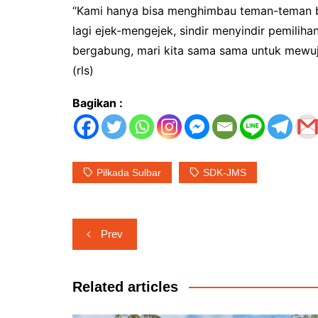
“Kami hanya bisa menghimbau teman-teman ba
lagi ejek-mengejek, sindir menyindir pemiliha
bergabung, mari kita sama sama untuk mewuju
(rls)
Bagikan :
Pilkada Sulbar
SDK-JMS
Navigasi
Prev
pos
Related articles