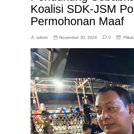
Koalisi SDK-JSM P
Mamasa
Pasangkayu
Permohonan Maaf
admin
November 30, 2024
0
Pilka