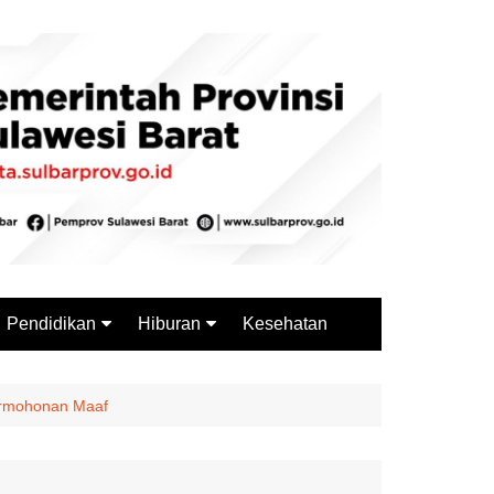
Pendidikan
Hiburan
Kesehatan
Budaya
Wisata
Sejarah
Kuliner
ermohonan Maaf