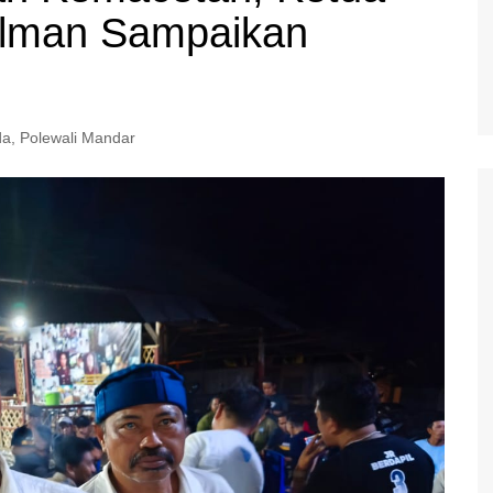
olman Sampaikan
da
,
Polewali Mandar