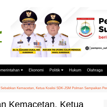
merintahan
Ekonomi
Politik
Hukum
Olahraga
emprov Sulbar
Partai Politik
stansi Vertikal
Pemilu
Sebabkan Kemacetan, Ketua Koalisi SDK-JSM Polman Sampaikan P
Pilkada
n Kemacetan, Ketua