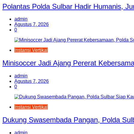
Polantas Polda Sulbar Hadir Humanis, J
admin
Agustus 7, 2026
0
Instansi Vertikal
Minisoccer Jadi Ajang Pererat Kebersam
admin
Agustus 7, 2026
0
Instansi Vertikal
Dukung Swasembada Pangan, Polda Sulb
admin