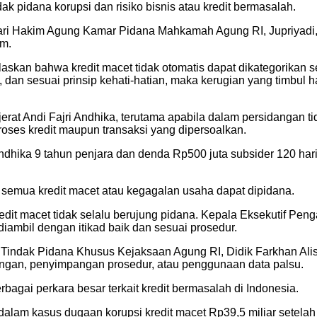
 pidana korupsi dan risiko bisnis atau kredit bermasalah.
ari Hakim Agung Kamar Pidana Mahkamah Agung RI, Jupriyadi,
um.
laskan bahwa kredit macet tidak otomatis dapat dikategorikan 
, dan sesuai prinsip kehati-hatian, maka kerugian yang timbul h
erat Andi Fajri Andhika, terutama apabila dalam persidangan t
roses kredit maupun transaksi yang dipersoalkan.
dhika 9 tahun penjara dan denda Rp500 juta subsider 120 hari
emua kredit macet atau kegagalan usaha dapat dipidana.
dit macet tidak selalu berujung pidana. Kepala Eksekutif P
ambil dengan itikad baik dan sesuai prosedur.
 Tindak Pidana Khusus Kejaksaan Agung RI, Didik Farkhan Al
ingan, penyimpangan prosedur, atau penggunaan data palsu.
gai perkara besar terkait kredit bermasalah di Indonesia.
am kasus dugaan korupsi kredit macet Rp39,5 miliar setelah