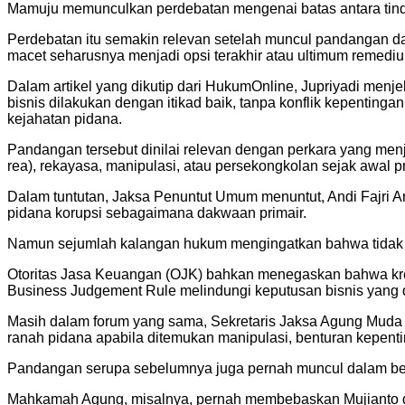
Mamuju memunculkan perdebatan mengenai batas antara tindak
Perdebatan itu semakin relevan setelah muncul pandangan d
macet seharusnya menjadi opsi terakhir atau ultimum remedi
Dalam artikel yang dikutip dari HukumOnline, Jupriyadi menje
bisnis dilakukan dengan itikad baik, tanpa konflik kepentingan
kejahatan pidana.
Pandangan tersebut dinilai relevan dengan perkara yang menj
rea), rekayasa, manipulasi, atau persekongkolan sejak awal p
Dalam tuntutan, Jaksa Penuntut Umum menuntut, Andi Fajri An
pidana korupsi sebagaimana dakwaan primair.
Namun sejumlah kalangan hukum mengingatkan bahwa tidak s
Otoritas Jasa Keuangan (OJK) bahkan menegaskan bahwa kre
Business Judgement Rule melindungi keputusan bisnis yang di
Masih dalam forum yang sama, Sekretaris Jaksa Agung Muda
ranah pidana apabila ditemukan manipulasi, benturan kepent
Pandangan serupa sebelumnya juga pernah muncul dalam berba
Mahkamah Agung, misalnya, pernah membebaskan Mujianto dal