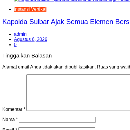
Instansi Vertikal
Kapolda Sulbar Ajak Semua Elemen Bersi
admin
Agustus 6, 2026
0
Tinggalkan Balasan
Alamat email Anda tidak akan dipublikasikan.
Ruas yang waji
Komentar
*
Nama
*