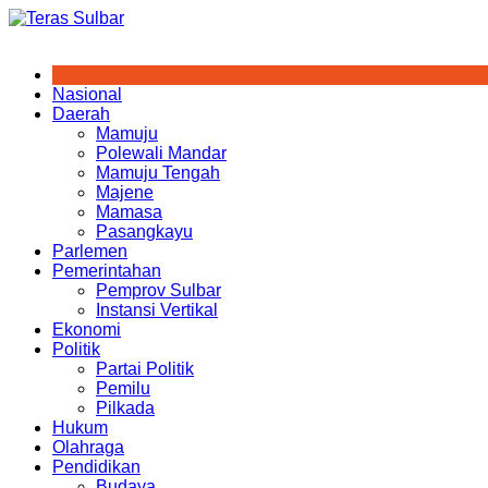
Skip
to
content
Nasional
Daerah
Mamuju
Polewali Mandar
Mamuju Tengah
Majene
Mamasa
Pasangkayu
Parlemen
Pemerintahan
Pemprov Sulbar
Instansi Vertikal
Ekonomi
Politik
Partai Politik
Pemilu
Pilkada
Hukum
Olahraga
Pendidikan
Budaya