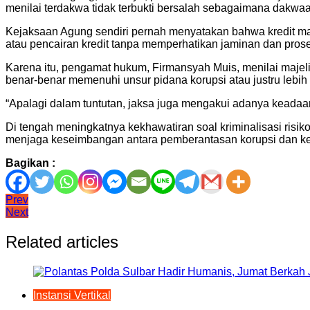
menilai terdakwa tidak terbukti bersalah sebagaimana dakwa
Kejaksaan Agung sendiri pernah menyatakan bahwa kredit macet
atau pencairan kredit tanpa memperhatikan jaminan dan prose
Karena itu, pengamat hukum, Firmansyah Muis, menilai majel
benar-benar memenuhi unsur pidana korupsi atau justru lebi
“Apalagi dalam tuntutan, jaksa juga mengakui adanya keadaa
Di tengah meningkatnya kekhawatiran soal kriminalisasi risi
menjaga keseimbangan antara pemberantasan korupsi dan kepa
Bagikan :
Navigasi
Prev
Next
pos
Related articles
Instansi Vertikal