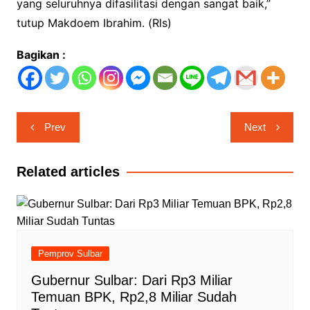
yang seluruhnya difasilitasi dengan sangat baik,”
tutup Makdoem Ibrahim. (Rls)
Bagikan :
Navigasi
Prev
Next
pos
Related articles
Pemprov Sulbar
Gubernur Sulbar: Dari Rp3 Miliar
Temuan BPK, Rp2,8 Miliar Sudah