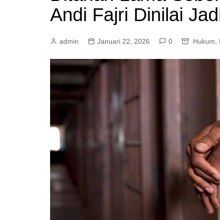
Andi Fajri Dinilai J
Mamasa
Pasangkayu
admin
Januari 22, 2026
0
Hukum
,