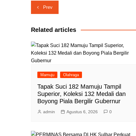
Navigasi
Prev
pos
Related articles
Mamuju
Olahraga
Tapak Suci 182 Mamuju Tampil
Superior, Koleksi 132 Medali dan
Boyong Piala Bergilir Gubernur
admin
Agustus 6, 2026
0