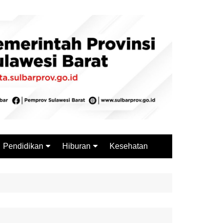
Pendidikan
Hiburan
Kesehatan
Budaya
Wisata
Sejarah
Kuliner