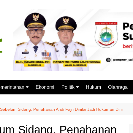
merintahan
Ekonomi
Politik
Hukum
Olahraga
emprov Sulbar
Partai Politik
stansi Vertikal
Pemilu
Sebelum Sidang, Penahanan Andi Fajri Dinilai Jadi Hukuman Dini
Pilkada
lum Sidang, Penahanan