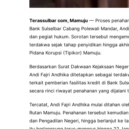
Terassulbar com, Mamuju
— Proses penahana
Bank Sulselbar Cabang Polewali Mandar, Andi 
dan pegiat hukum. Sorotan tersebut mengemu
terdakwa sejak tahap penyidikan hingga akhi
Pidana Korupsi (Tipikor) Mamuju.
Berdasarkan Surat Dakwaan Kejaksaan Negeri
Andi Fajri Andhika ditetapkan sebagai terda
terkait pemberian fasilitas kredit di Bank Su
secara rinci riwayat penahanan yang dijalani 
Tercatat, Andi Fajri Andhika mulai ditahan ol
Rutan Mamuju. Penahanan tersebut kemudian
dan Pengadilan Negeri, hingga berlanjut ke 
itu berlangsung terus-menerus hingga 22 Ja