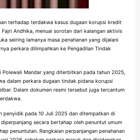
n terhadap terdakwa kasus dugaan korupsi kredit
Fajri Andhika, menuai sorotan dari kalangan aktivis
ka seiring lamanya masa penahanan yang dijalani
rnya perkara dilimpahkan ke Pengadilan Tindak
 Polewali Mandar yang diterbitkan pada tahun 2025,
kwa dalam perkara dugaan tindak pidana korupsi
lselbar. Dalam dokumen resmi tersebut juga tercantum
terdakwa.
eh penyidik pada 10 Juli 2025 dan ditempatkan di
 diperpanjang secara bertahap oleh penuntut umum
tahap penuntutan. Rangkaian perpanjangan penahanan
nuari 2026, sebelum perkara masuk dan disidangkan