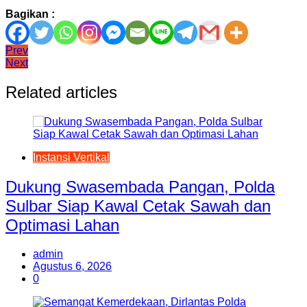
Bagikan :
Navigasi
Prev
Next
pos
Related articles
Instansi Vertikal
Dukung Swasembada Pangan, Polda
Sulbar Siap Kawal Cetak Sawah dan
Optimasi Lahan
admin
Agustus 6, 2026
0