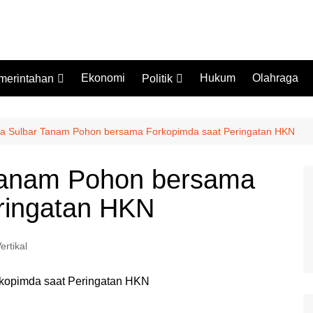
Ekonomi
Hukum
Olahraga
merintahan
Politik
mprov Sulbar
Partai Politik
stansi Vertikal
Pemilu
a Sulbar Tanam Pohon bersama Forkopimda saat Peringatan HKN
Pilkada
Tanam Pohon bersama
ringatan HKN
ertikal