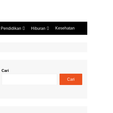
Kesehatan
Pendidikan
Hiburan
Budaya
Wisata
Sejarah
Kuliner
Cari
Cari