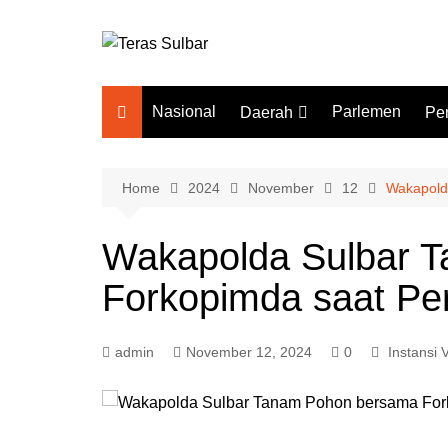
Skip
to
content
Nasional
Parlemen
Daerah
Pe
Mamuju
Pe
Polewali Mandar
In
Home
2024
November
12
Wakapold
Mamuju Tengah
Wakapolda Sulbar 
Majene
Forkopimda saat Pe
Mamasa
Pasangkayu
admin
November 12, 2024
0
Instansi V