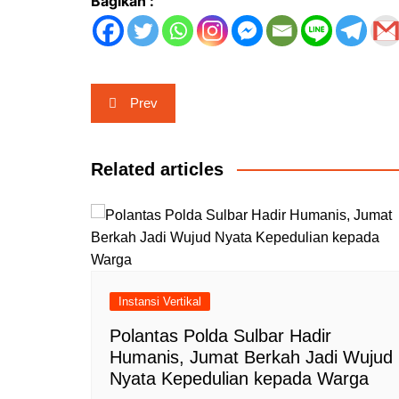
Bagikan :
Navigasi
Prev
pos
Related articles
Instansi Vertikal
Polantas Polda Sulbar Hadir
Humanis, Jumat Berkah Jadi Wujud
Nyata Kepedulian kepada Warga