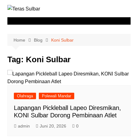
Skip
to
content
Home
Blog
Koni Sulbar
Tag:
Koni Sulbar
Olahraga
Polewali Mandar
Lapangan Pickleball Lapeo Diresmikan,
KONI Sulbar Dorong Pembinaan Atlet
admin
Juni 20, 2026
0