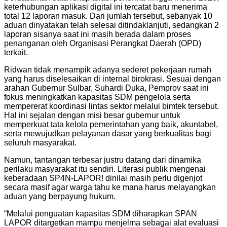
keterhubungan aplikasi digital ini tercatat baru menerima
total 12 laporan masuk. Dari jumlah tersebut, sebanyak 10
aduan dinyatakan telah selesai ditindaklanjuti, sedangkan 2
laporan sisanya saat ini masih berada dalam proses
penanganan oleh Organisasi Perangkat Daerah (OPD)
terkait.
Ridwan tidak menampik adanya sederet pekerjaan rumah
yang harus diselesaikan di internal birokrasi. Sesuai dengan
arahan Gubernur Sulbar, Suhardi Duka, Pemprov saat ini
fokus meningkatkan kapasitas SDM pengelola serta
mempererat koordinasi lintas sektor melalui bimtek tersebut.
Hal ini sejalan dengan misi besar gubernur untuk
memperkuat tata kelola pemerintahan yang baik, akuntabel,
serta mewujudkan pelayanan dasar yang berkualitas bagi
seluruh masyarakat.
Namun, tantangan terbesar justru datang dari dinamika
perilaku masyarakat itu sendiri. Literasi publik mengenai
keberadaan SP4N-LAPOR! dinilai masih perlu digenjot
secara masif agar warga tahu ke mana harus melayangkan
aduan yang berpayung hukum.
“Melalui penguatan kapasitas SDM diharapkan SPAN
LAPOR ditargetkan mampu menjelma sebagai alat evaluasi