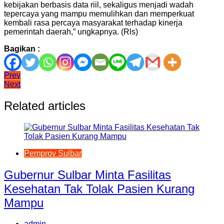
kebijakan berbasis data riil, sekaligus menjadi wadah
tepercaya yang mampu memulihkan dan memperkuat
kembali rasa percaya masyarakat terhadap kinerja
pemerintah daerah,” ungkapnya. (Rls)
Bagikan :
Navigasi
Prev
Next
pos
Related articles
Pemprov Sulbar
Gubernur Sulbar Minta Fasilitas
Kesehatan Tak Tolak Pasien Kurang
Mampu
admin