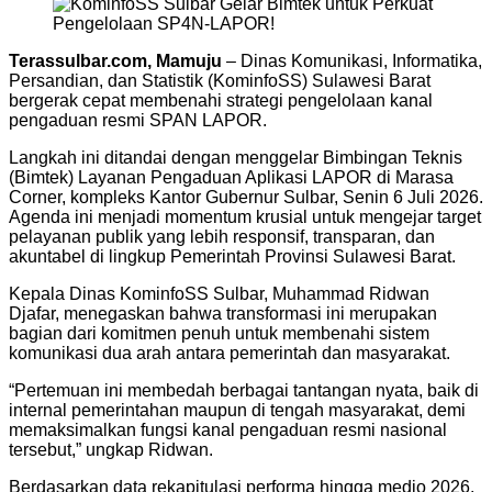
Terassulbar.com, Mamuju
– Dinas Komunikasi, Informatika,
Persandian, dan Statistik (KominfoSS) Sulawesi Barat
bergerak cepat membenahi strategi pengelolaan kanal
pengaduan resmi SPAN LAPOR.
Langkah ini ditandai dengan menggelar Bimbingan Teknis
(Bimtek) Layanan Pengaduan Aplikasi LAPOR di Marasa
Corner, kompleks Kantor Gubernur Sulbar, Senin 6 Juli 2026.
Agenda ini menjadi momentum krusial untuk mengejar target
pelayanan publik yang lebih responsif, transparan, dan
akuntabel di lingkup Pemerintah Provinsi Sulawesi Barat.
Kepala Dinas KominfoSS Sulbar, Muhammad Ridwan
Djafar, menegaskan bahwa transformasi ini merupakan
bagian dari komitmen penuh untuk membenahi sistem
komunikasi dua arah antara pemerintah dan masyarakat.
“Pertemuan ini membedah berbagai tantangan nyata, baik di
internal pemerintahan maupun di tengah masyarakat, demi
memaksimalkan fungsi kanal pengaduan resmi nasional
tersebut,” ungkap Ridwan.
Berdasarkan data rekapitulasi performa hingga medio 2026,