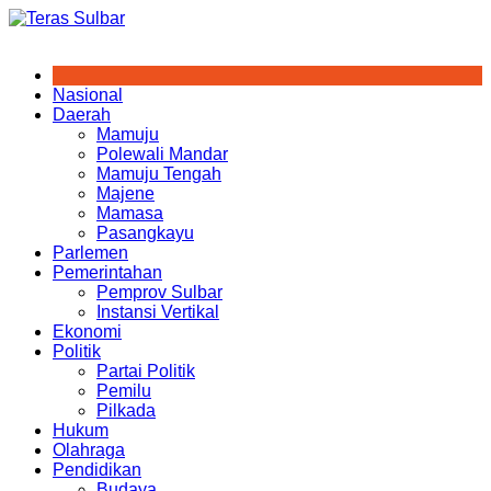
Skip
to
content
Nasional
Daerah
Mamuju
Polewali Mandar
Mamuju Tengah
Majene
Mamasa
Pasangkayu
Parlemen
Pemerintahan
Pemprov Sulbar
Instansi Vertikal
Ekonomi
Politik
Partai Politik
Pemilu
Pilkada
Hukum
Olahraga
Pendidikan
Budaya