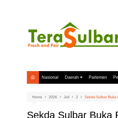
Skip
to
content
Nasional
Daerah
Parlemen
Pe
Mamuju
P
Polewali Mandar
In
Home
2026
Juli
2
Sekda Sulbar Buka R
Mamuju Tengah
Sekda Sulbar Buka
Majene