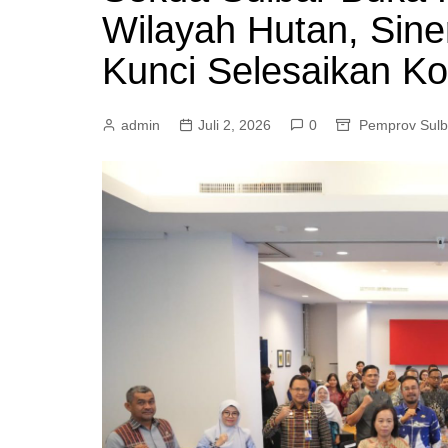
Wilayah Hutan, Siner
Mamasa
Pasangkayu
Kunci Selesaikan Kon
admin
Juli 2, 2026
0
Pemprov Sulb