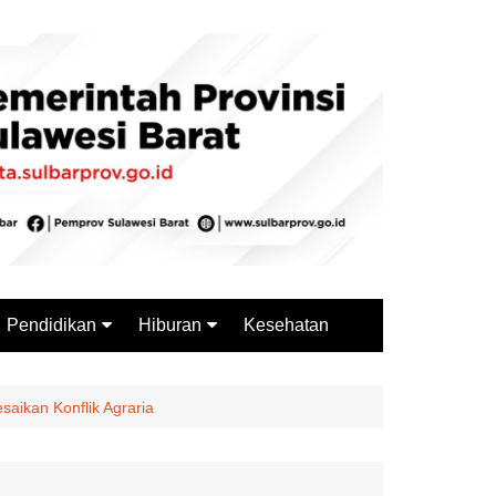
Pendidikan
Hiburan
Kesehatan
Budaya
Wisata
Sejarah
Kuliner
saikan Konflik Agraria