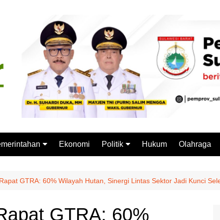
merintahan
Ekonomi
Politik
Hukum
Olahraga
emprov Sulbar
Partai Politik
stansi Vertikal
Pemilu
apat GTRA: 60% Wilayah Hutan, Sinergi Lintas Sektor Jadi Kunci Sele
Pilkada
 Rapat GTRA: 60%