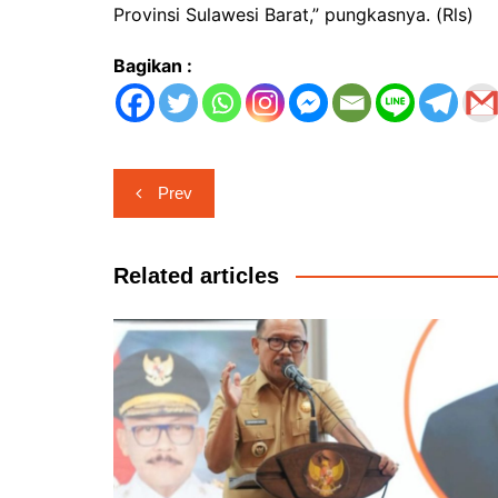
Provinsi Sulawesi Barat,” pungkasnya. (Rls)
Bagikan :
Navigasi
Prev
pos
Related articles