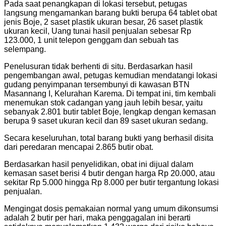
Pada saat penangkapan di lokasi tersebut, petugas
langsung mengamankan barang bukti berupa 64 tablet obat
jenis Boje, 2 saset plastik ukuran besar, 26 saset plastik
ukuran kecil, Uang tunai hasil penjualan sebesar Rp
123.000, 1 unit telepon genggam dan sebuah tas
selempang.
Penelusuran tidak berhenti di situ. Berdasarkan hasil
pengembangan awal, petugas kemudian mendatangi lokasi
gudang penyimpanan tersembunyi di kawasan BTN
Masannang I, Kelurahan Karema. Di tempat ini, tim kembali
menemukan stok cadangan yang jauh lebih besar, yaitu
sebanyak 2.801 butir tablet Boje, lengkap dengan kemasan
berupa 9 saset ukuran kecil dan 89 saset ukuran sedang.
Secara keseluruhan, total barang bukti yang berhasil disita
dari peredaran mencapai 2.865 butir obat.
Berdasarkan hasil penyelidikan, obat ini dijual dalam
kemasan saset berisi 4 butir dengan harga Rp 20.000, atau
sekitar Rp 5.000 hingga Rp 8.000 per butir tergantung lokasi
penjualan.
Mengingat dosis pemakaian normal yang umum dikonsumsi
adalah 2 butir per hari, maka penggagalan ini berarti