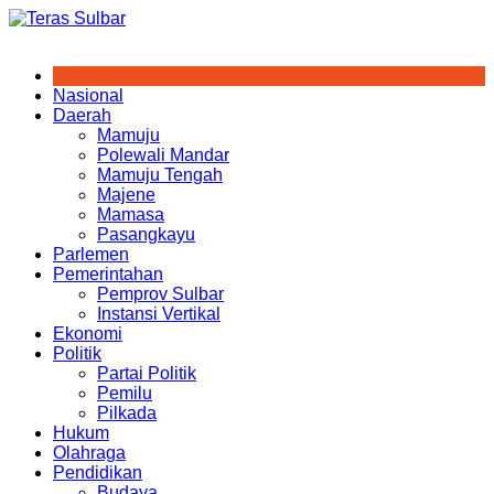
Skip
to
content
Nasional
Daerah
Mamuju
Polewali Mandar
Mamuju Tengah
Majene
Mamasa
Pasangkayu
Parlemen
Pemerintahan
Pemprov Sulbar
Instansi Vertikal
Ekonomi
Politik
Partai Politik
Pemilu
Pilkada
Hukum
Olahraga
Pendidikan
Budaya