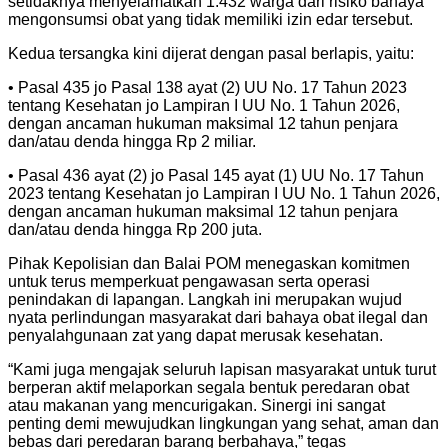
setidaknya menyelamatkan 1.432 warga dari risiko bahaya
mengonsumsi obat yang tidak memiliki izin edar tersebut.
Kedua tersangka kini dijerat dengan pasal berlapis, yaitu:
• Pasal 435 jo Pasal 138 ayat (2) UU No. 17 Tahun 2023
tentang Kesehatan jo Lampiran I UU No. 1 Tahun 2026,
dengan ancaman hukuman maksimal 12 tahun penjara
dan/atau denda hingga Rp 2 miliar.
• Pasal 436 ayat (2) jo Pasal 145 ayat (1) UU No. 17 Tahun
2023 tentang Kesehatan jo Lampiran I UU No. 1 Tahun 2026,
dengan ancaman hukuman maksimal 12 tahun penjara
dan/atau denda hingga Rp 200 juta.
Pihak Kepolisian dan Balai POM menegaskan komitmen
untuk terus memperkuat pengawasan serta operasi
penindakan di lapangan. Langkah ini merupakan wujud
nyata perlindungan masyarakat dari bahaya obat ilegal dan
penyalahgunaan zat yang dapat merusak kesehatan.
“Kami juga mengajak seluruh lapisan masyarakat untuk turut
berperan aktif melaporkan segala bentuk peredaran obat
atau makanan yang mencurigakan. Sinergi ini sangat
penting demi mewujudkan lingkungan yang sehat, aman dan
bebas dari peredaran barang berbahaya,” tegas