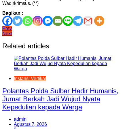
Wadirkrimsus. (**)
Bagikan :
Navigasi
Prev
Next
pos
Related articles
Instansi Vertikal
Polantas Polda Sulbar Hadir Humanis,
Jumat Berkah Jadi Wujud Nyata
Kepedulian kepada Warga
admin
Agustus 7, 2026