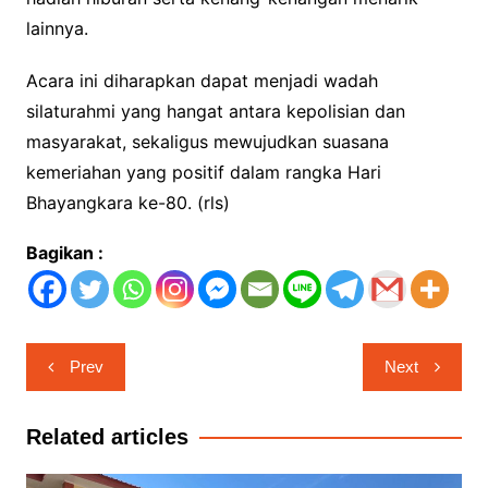
lainnya.
Acara ini diharapkan dapat menjadi wadah
silaturahmi yang hangat antara kepolisian dan
masyarakat, sekaligus mewujudkan suasana
kemeriahan yang positif dalam rangka Hari
Bhayangkara ke-80. (rls)
Bagikan :
Navigasi
Prev
Next
pos
Related articles