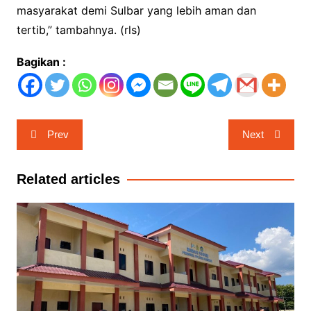
masyarakat demi Sulbar yang lebih aman dan
tertib,” tambahnya. (rls)
Bagikan :
Navigasi
Prev
Next
pos
Related articles