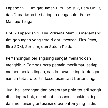
Lapangan 1: Tim gabungan Biro Logistik, Pam Obvit,
dan Ditnarkoba berhadapan dengan tim Polres
Mamuju Tengah.
Untuk Lapangan 2: Tim Polresta Mamuju menantang
tim gabungan yang terdiri dari Itwasda, Biro Rena,
Biro SDM, Spripim, dan Setum Polda.
Pertandingan berlangsung sangat menarik dan
menghibur. Tampak para pemain menikmati setiap
momen pertandingan, canda tawa sering terdengar,
namun tetap disertai keseriusan saat bertanding.
Jual-beli serangan dan perebutan poin terjadi sengit
di setiap babak, membuat suasana semakin hidup
dan memancing antusiasme penonton yang hadir.