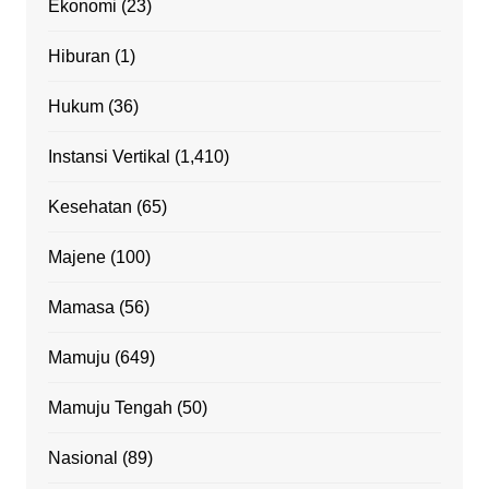
Ekonomi
(23)
Hiburan
(1)
Hukum
(36)
Instansi Vertikal
(1,410)
Kesehatan
(65)
Majene
(100)
Mamasa
(56)
Mamuju
(649)
Mamuju Tengah
(50)
Nasional
(89)