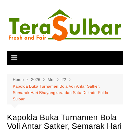
Skip
to
content
Home
2026
Mei
22
Kapolda Buka Turnamen Bola Voli Antar Satker,
Semarak Hari Bhayangkara dan Satu Dekade Polda
Sulbar
Kapolda Buka Turnamen Bola
Voli Antar Satker, Semarak Hari