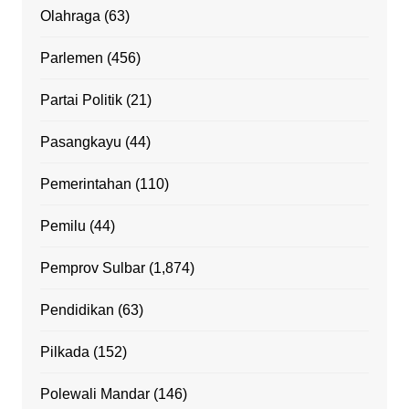
Olahraga
(63)
Parlemen
(456)
Partai Politik
(21)
Pasangkayu
(44)
Pemerintahan
(110)
Pemilu
(44)
Pemprov Sulbar
(1,874)
Pendidikan
(63)
Pilkada
(152)
Polewali Mandar
(146)