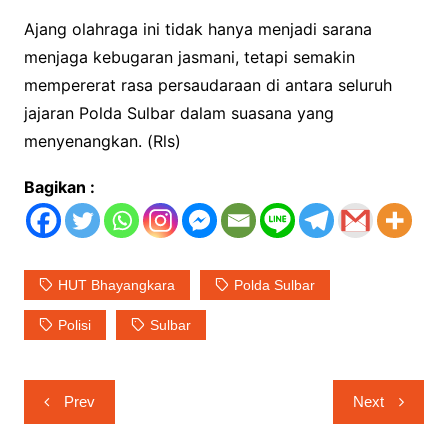
Ajang olahraga ini tidak hanya menjadi sarana
menjaga kebugaran jasmani, tetapi semakin
mempererat rasa persaudaraan di antara seluruh
jajaran Polda Sulbar dalam suasana yang
menyenangkan. (Rls)
Bagikan :
HUT Bhayangkara
Polda Sulbar
Polisi
Sulbar
Navigasi
Prev
Next
pos