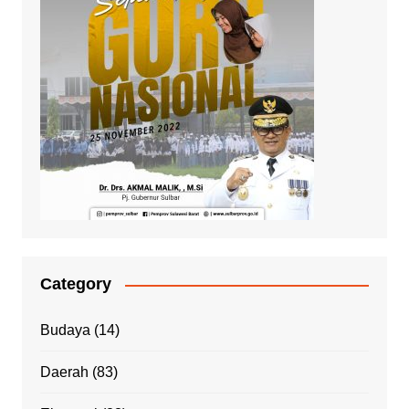
Category
Budaya
(14)
Daerah
(83)