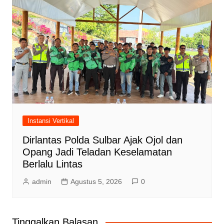
Instansi Vertikal
Dirlantas Polda Sulbar Ajak Ojol dan
Opang Jadi Teladan Keselamatan
Berlalu Lintas
admin
Agustus 5, 2026
0
Tinggalkan Balasan