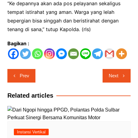
“Ke depannya akan ada pos pelayanan sekaligus
tempat istirahat yang aman. Warga yang lelah
bepergian bisa singgah dan beristirahat dengan
tenang di sana,” tutup Kapolda. (rls)
Bagikan :
Navigasi
Prev
Next
pos
Related articles
Instansi Vertikal