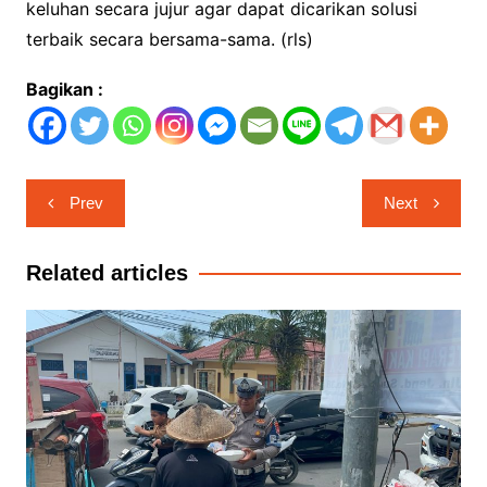
keluhan secara jujur agar dapat dicarikan solusi
terbaik secara bersama-sama. (rls)
Bagikan :
Navigasi
Prev
Next
pos
Related articles