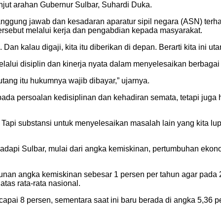
njut arahan Gubernur Sulbar, Suhardi Duka.
ggung jawab dan kesadaran aparatur sipil negara (ASN) ter
tersebut melalui kerja dan pengabdian kepada masyarakat.
. Dan kalau digaji, kita itu diberikan di depan. Berarti kita in
lalui disiplin dan kinerja nyata dalam menyelesaikan berbagai
tang itu hukumnya wajib dibayar,” ujarnya.
da persoalan kedisiplinan dan kehadiran semata, tetapi juga 
n. Tapi substansi untuk menyelesaikan masalah lain yang kita lu
dapi Sulbar, mulai dari angka kemiskinan, pertumbuhan ekon
n angka kemiskinan sebesar 1 persen per tahun agar pada 203
tas rata-rata nasional.
ncapai 8 persen, sementara saat ini baru berada di angka 5,36