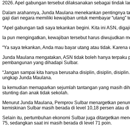
2026. Apel gabungan tersebut dilaksanakan sebagai tindak la
Dalam arahannya, Junda Maulana menekankan pentingnya tan
gaji dari negara memiliki kewajiban untuk membayar “utang” 
“Apel gabungan tadi saya tekankan begini. Kita ini ASN, digaji
Ia pun mengingatkan, kewajiban tersebut harus diwujudkan me
“Ya saya tekankan, Anda mau bayar utang atau tidak. Karena u
Junda Maulana mengatakan, ASN tidak boleh hanya terpaku pa
pembangunan yang dihadapi Sulbar.
“Jangan sampai kita hanya berusaha disiplin, disiplin, disipli
ungkap Junda Maulana.
Ia kemudian memaparkan sejumlah tantangan yang masih diha
stunting dan anak tidak sekolah.
Menurut Junda Maulana, Pemprov Sulbar menargetkan penuruna
kemiskinan Sulbar masih berada di level 10,18 persen atau di a
Selain itu, pertumbuhan ekonomi Sulbar juga ditargetkan me
75, sedangkan saat ini masih berada di level 71 poin.