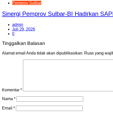
Pemprov Sulbar
Sinergi Pemprov Sulbar-BI Hadirkan SA
admin
Juli 29, 2026
0
Tinggalkan Balasan
Alamat email Anda tidak akan dipublikasikan.
Ruas yang waji
Komentar
*
Nama
*
Email
*