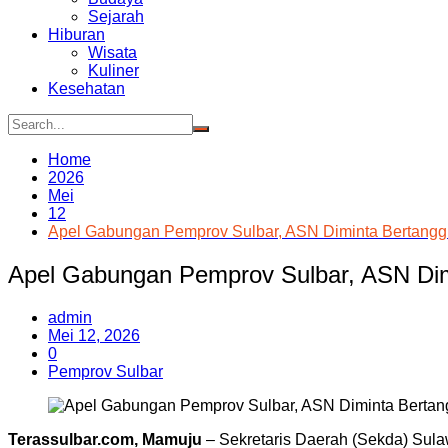
Sejarah
Hiburan
Wisata
Kuliner
Kesehatan
Home
2026
Mei
12
Apel Gabungan Pemprov Sulbar, ASN Diminta Bertang
Apel Gabungan Pemprov Sulbar, ASN Di
admin
Mei 12, 2026
0
Pemprov Sulbar
Terassulbar.com, Mamuju
– Sekretaris Daerah (Sekda) Sula