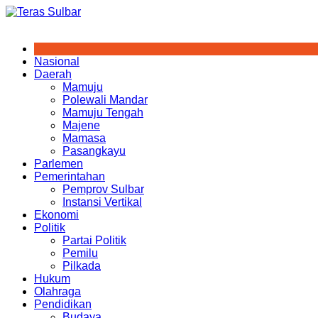
Skip
to
content
Nasional
Daerah
Mamuju
Polewali Mandar
Mamuju Tengah
Majene
Mamasa
Pasangkayu
Parlemen
Pemerintahan
Pemprov Sulbar
Instansi Vertikal
Ekonomi
Politik
Partai Politik
Pemilu
Pilkada
Hukum
Olahraga
Pendidikan
Budaya