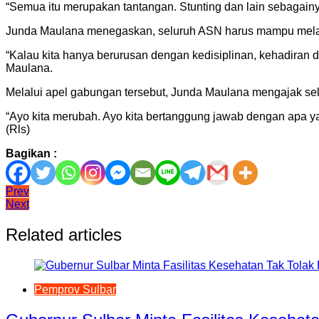
“Semua itu merupakan tantangan. Stunting dan lain sebagainy
Junda Maulana menegaskan, seluruh ASN harus mampu melaku
“Kalau kita hanya berurusan dengan kedisiplinan, kehadiran da
Maulana.
Melalui apel gabungan tersebut, Junda Maulana mengajak se
“Ayo kita merubah. Ayo kita bertanggung jawab dengan apa yang
(Rls)
Bagikan :
Navigasi
Prev
Next
pos
Related articles
Pemprov Sulbar