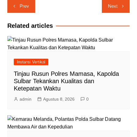
Navigasi
Prev
Next
pos
Related articles
Instansi Vertikal
Tinjau Rusun Polres Mamasa, Kapolda
Sulbar Tekankan Kualitas dan
Ketepatan Waktu
admin
Agustus 8, 2026
0