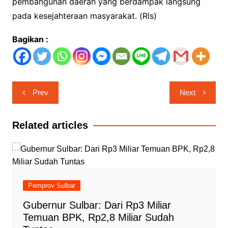
pembangunan daerah yang berdampak langsung
pada kesejahteraan masyarakat. (Rls)
Bagikan :
Navigasi
Prev
Next
pos
Related articles
Pemprov Sulbar
Gubernur Sulbar: Dari Rp3 Miliar
Temuan BPK, Rp2,8 Miliar Sudah