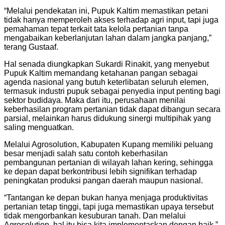
“Melalui pendekatan ini, Pupuk Kaltim memastikan petani
tidak hanya memperoleh akses terhadap agri input, tapi juga
pemahaman tepat terkait tata kelola pertanian tanpa
mengabaikan keberlanjutan lahan dalam jangka panjang,”
terang Gustaaf.
Hal senada diungkapkan Sukardi Rinakit, yang menyebut
Pupuk Kaltim memandang ketahanan pangan sebagai
agenda nasional yang butuh keterlibatan seluruh elemen,
termasuk industri pupuk sebagai penyedia input penting bagi
sektor budidaya. Maka dari itu, perusahaan menilai
keberhasilan program pertanian tidak dapat dibangun secara
parsial, melainkan harus didukung sinergi multipihak yang
saling menguatkan.
Melalui Agrosolution, Kabupaten Kupang memiliki peluang
besar menjadi salah satu contoh keberhasilan
pembangunan pertanian di wilayah lahan kering, sehingga
ke depan dapat berkontribusi lebih signifikan terhadap
peningkatan produksi pangan daerah maupun nasional.
“Tantangan ke depan bukan hanya menjaga produktivitas
pertanian tetap tinggi, tapi juga memastikan upaya tersebut
tidak mengorbankan kesuburan tanah. Dan melalui
Agrosolution, hal itu bisa kita implementaskan dengan baik,”