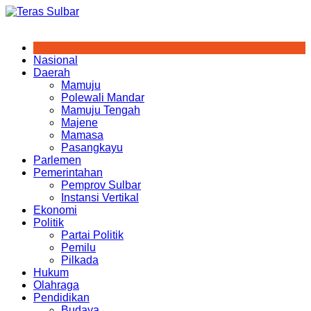
Skip
to
content
Nasional
Daerah
Mamuju
Polewali Mandar
Mamuju Tengah
Majene
Mamasa
Pasangkayu
Parlemen
Pemerintahan
Pemprov Sulbar
Instansi Vertikal
Ekonomi
Politik
Partai Politik
Pemilu
Pilkada
Hukum
Olahraga
Pendidikan
Budaya