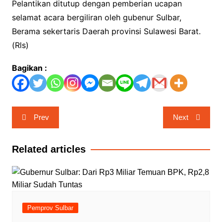
Pelantikan ditutup dengan pemberian ucapan
selamat acara bergiliran oleh gubenur Sulbar,
Berama sekertaris Daerah provinsi Sulawesi Barat.
(Rls)
Bagikan :
Navigasi
Prev
Next
pos
Related articles
Pemprov Sulbar