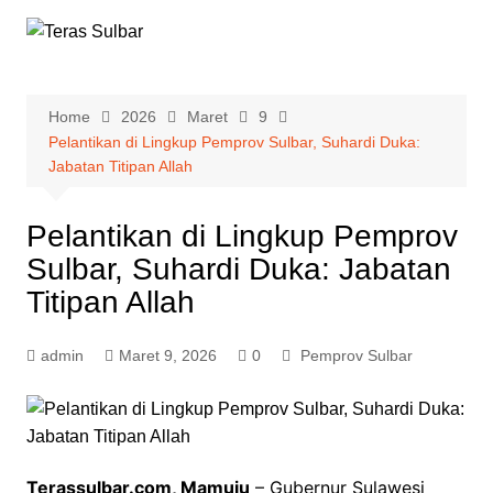
Skip
to
content
Home
2026
Maret
9
Pelantikan di Lingkup Pemprov Sulbar, Suhardi Duka:
Jabatan Titipan Allah
Pelantikan di Lingkup Pemprov
Sulbar, Suhardi Duka: Jabatan
Titipan Allah
admin
Maret 9, 2026
0
Pemprov Sulbar
Terassulbar.com, Mamuju
– Gubernur Sulawesi