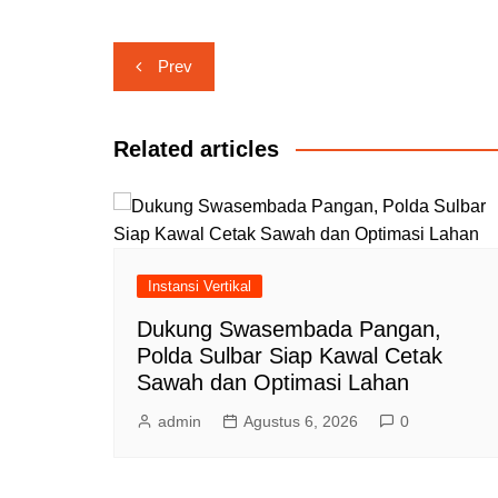
Navigasi
Prev
pos
Related articles
Instansi Vertikal
Dukung Swasembada Pangan,
Polda Sulbar Siap Kawal Cetak
Sawah dan Optimasi Lahan
admin
Agustus 6, 2026
0