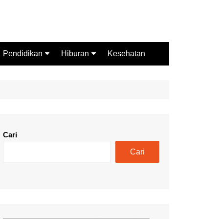
Pendidikan
Hiburan
Kesehatan
Budaya
Wisata
Sejarah
Kuliner
Cari
Cari