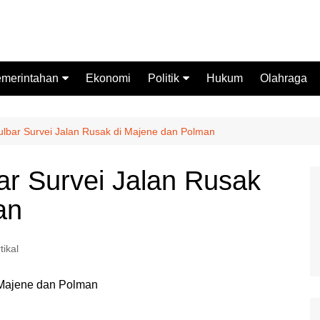
merintahan
Ekonomi
Politik
Hukum
Olahraga
emprov Sulbar
Partai Politik
stansi Vertikal
Pemilu
Sulbar Survei Jalan Rusak di Majene dan Polman
Pilkada
bar Survei Jalan Rusak
an
tikal