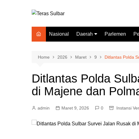
Skip
to
content
Nasional
Daerah
Parlemen
Pe
Mamuju
P
Polewali Mandar
In
Home
2026
Maret
9
Ditlantas Polda 
Mamuju Tengah
Ditlantas Polda Sul
Majene
di Majene dan Polm
Mamasa
Pasangkayu
admin
Maret 9, 2026
0
Instansi Ver