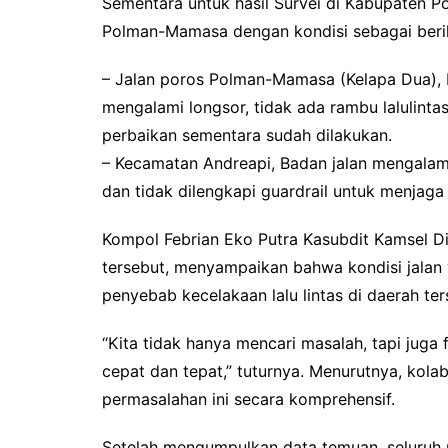
Sementara untuk hasil Survei di Kabupaten Po
Polman-Mamasa dengan kondisi sebagai beri
– Jalan poros Polman-Mamasa (Kelapa Dua), 
mengalami longsor, tidak ada rambu lalulinta
perbaikan sementara sudah dilakukan.
– Kecamatan Andreapi, Badan jalan mengalami 
dan tidak dilengkapi guardrail untuk menja
Kompol Febrian Eko Putra Kasubdit Kamsel Di
tersebut, menyampaikan bahwa kondisi jalan 
penyebab kecelakaan lalu lintas di daerah ter
“Kita tidak hanya mencari masalah, tapi jug
cepat dan tepat,” tuturnya. Menurutnya, kola
permasalahan ini secara komprehensif.
Setelah mengumpulkan data temuan, seluruh p