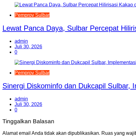
Pemprov Sulbar
Lewat Panca Daya, Sulbar Percepat Hilir
admin
Juli 30, 2026
0
Pemprov Sulbar
Sinergi Diskominfo dan Dukcapil Sulbar,
admin
Juli 30, 2026
0
Tinggalkan Balasan
Alamat email Anda tidak akan dipublikasikan.
Ruas yang waji