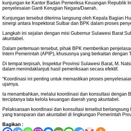
kunjungan ke Kantor Badan Pemeriksa Keuangan Republik Indon
penyelesaian Ganti Kerugian Negara/Daerah.
Kunjungan tersebut diterima langsung oleh Kepala Bagian H
sinergi antara Inspektorat Sulbar dan BPK dalam proses peny
Langkah ini sejalan dengan misi Gubernur Sulawesi Barat S
akuntabel.
Dalam pertemuan tersebut, pihak BPK memberikan penjelasan
Intern Pemerintah (APIP), khususnya yang berkaitan dengan T
Di tempat terpisah, Inspektur Provinsi Sulawesi Barat, M. N
dalam menindaklanjuti hasil pemeriksaan secara efektif.
“Koordinasi ini penting untuk memastikan proses penyelesaian
ujarnya.
Ia menambahkan, melalui koordinasi dan konsultasi dengan B
terciptanya tata kelola keuangan daerah yang akuntabel.
Pelaksanaan koordinasi dan konsultasi tersebut berlangsung l
yang transparan dan akuntabel di lingkungan Pemerintah Provi
Bagikan :