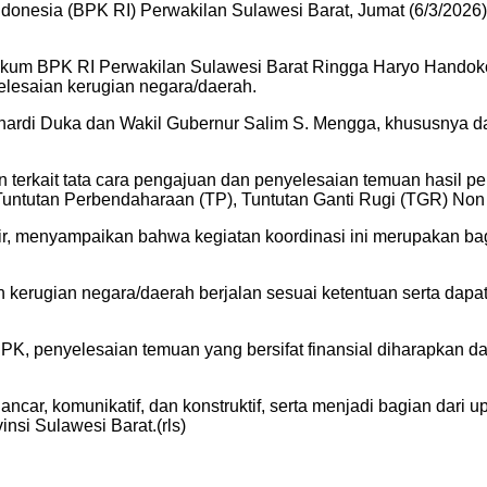
esia (BPK RI) Perwakilan Sulawesi Barat, Jumat (6/3/2026). K
ukum BPK RI Perwakilan Sulawesi Barat Ringga Haryo Handoko
elesaian kerugian negara/daerah.
uhardi Duka dan Wakil Gubernur Salim S. Mengga, khususnya d
 terkait tata cara pengajuan dan penyelesaian temuan hasil
untutan Perbendaharaan (TP), Tuntutan Ganti Rugi (TGR) Non B
atsir, menyampaikan bahwa kegiatan koordinasi ini merupakan 
 kerugian negara/daerah berjalan sesuai ketentuan serta dapat 
PK, penyelesaian temuan yang bersifat finansial diharapkan d
ancar, komunikatif, dan konstruktif, serta menjadi bagian dari
nsi Sulawesi Barat.(rls)