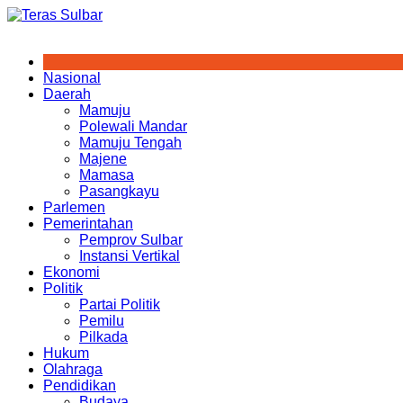
Skip
to
content
Nasional
Daerah
Mamuju
Polewali Mandar
Mamuju Tengah
Majene
Mamasa
Pasangkayu
Parlemen
Pemerintahan
Pemprov Sulbar
Instansi Vertikal
Ekonomi
Politik
Partai Politik
Pemilu
Pilkada
Hukum
Olahraga
Pendidikan
Budaya