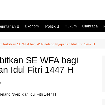
Ekonomi
Hukum
Olahraga
erintahan
Politik
prov Sulbar
Partai Politik
ansi Vertikal
Pemilu
r Terbitkan SE WFA bagi ASN Jelang Nyepi dan Idul Fitri 1447 H
Pilkada
rbitkan SE WFA bagi
n Idul Fitri 1447 H
r