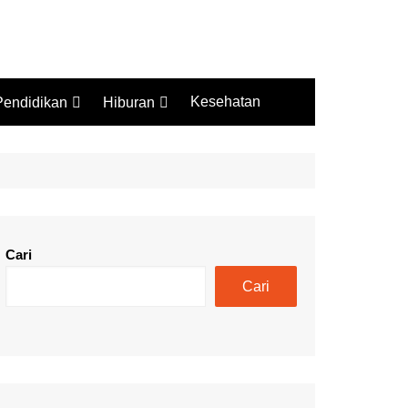
Kesehatan
Pendidikan
Hiburan
Budaya
Wisata
Sejarah
Kuliner
Cari
Cari