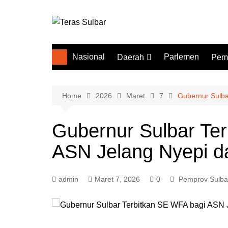
Skip
to
content
Nasional
Parlemen
Daerah
Pem
Mamuju
Pem
Polewali Mandar
Inst
Home
2026
Maret
7
Gubernur Sulba
Mamuju Tengah
Gubernur Sulbar Te
Majene
ASN Jelang Nyepi da
Mamasa
Pasangkayu
admin
Maret 7, 2026
0
Pemprov Sulba