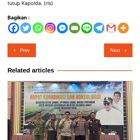
tutup Kapolda. (rls)
Bagikan :
Navigasi
Prev
Next
pos
Related articles