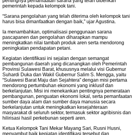
pentingnya pemanfaatan sarana yang telah diberikan
pemerintah kepada kelompok tani.
“Sarana pengolahan yang telah diterima oleh kelompok tani
harus bisa dimanfaatkan dengan baik,” ujar Agustina.
Ia menambahkan, optimalisasi penggunaan sarana
pascapanen dan pengolahan diharapkan mampu
meningkatkan nilai tambah produk aren serta mendorong
peningkatan pendapatan petani.
Kegiatan identifikasi ini sejalan dengan semangat
pembangunan daerah yang dicanangkan oleh Pemerintah
Provinsi Sulawesi Barat, khususnya melalui visi Gubernur
Suhardi Duka dan Wakil Gubernur Salim S. Mengga, yaitu
“Sulawesi Barat Maju dan Sejahtera” dengan misi pertama
mendorong pertumbuhan ekonomi yang inklusif dan
berkelanjutan. Misi ini menekankan pentingnya pemerataan
pembangunan, penguatan ekonomi lokal, serta pemanfaatan
sumber daya alam dan sumber daya manusia secara
berkelanjutan untuk meningkatkan kesejahteraan
masyarakat di seluruh sektor, termasuk sektor agribisnis dan
hilirisasi hasil perkebunan seperti aren.
Ketua Kelompok Tani Mekar Mayang Sari, Rusni Husni,
menyambut baik kegiatan identifikasi tersebut dan