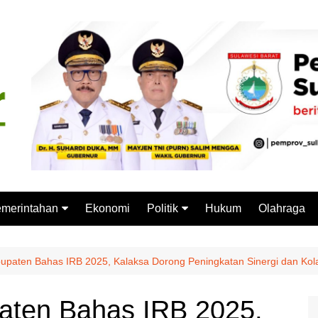
merintahan
Ekonomi
Politik
Hukum
Olahraga
emprov Sulbar
Partai Politik
stansi Vertikal
Pemilu
paten Bahas IRB 2025, Kalaksa Dorong Peningkatan Sinergi dan Kola
Pilkada
aten Bahas IRB 2025,