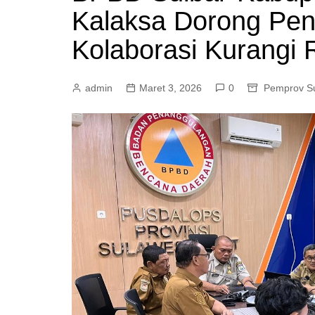
Kalaksa Dorong Peni
Mamasa
Pasangkayu
Kolaborasi Kurangi 
admin
Maret 3, 2026
0
Pemprov Su