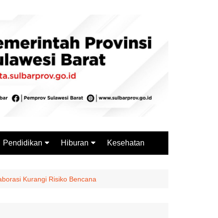
Pendidikan
Hiburan
Kesehatan
Budaya
Wisata
Sejarah
Kuliner
borasi Kurangi Risiko Bencana