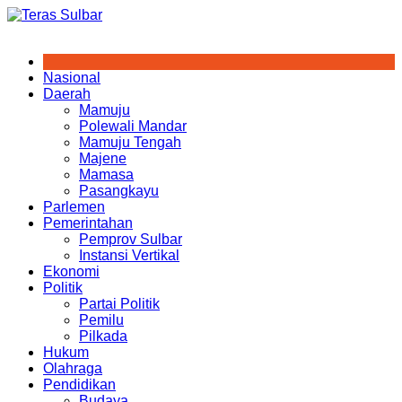
Skip
to
content
Nasional
Daerah
Mamuju
Polewali Mandar
Mamuju Tengah
Majene
Mamasa
Pasangkayu
Parlemen
Pemerintahan
Pemprov Sulbar
Instansi Vertikal
Ekonomi
Politik
Partai Politik
Pemilu
Pilkada
Hukum
Olahraga
Pendidikan
Budaya