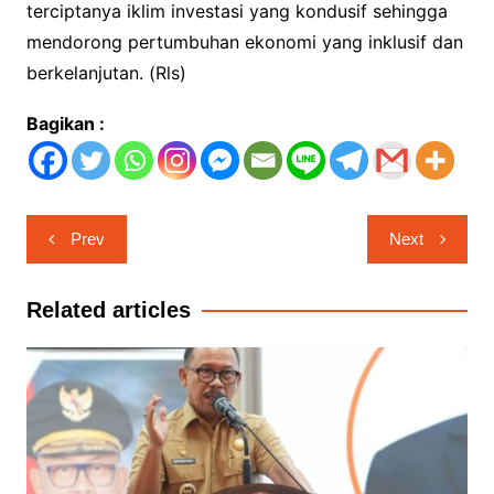
terciptanya iklim investasi yang kondusif sehingga
mendorong pertumbuhan ekonomi yang inklusif dan
berkelanjutan. (Rls)
Bagikan :
Navigasi
Prev
Next
pos
Related articles