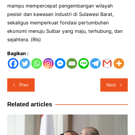
mampu mempercepat pengembangan wilayah
pesisir dan kawasan industri di Sulawesi Barat,
sekaligus memperkuat fondasi pertumbuhan
ekonomi menuju Sulbar yang maju, terhubung, dan
sejahtera. (Rls)
Bagikan :
Navigasi
Prev
Next
pos
Related articles