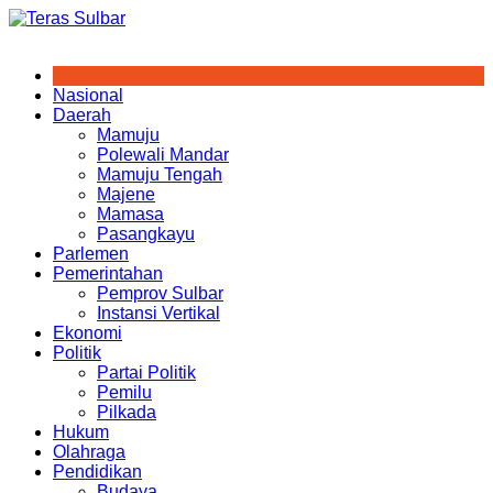
Skip
to
content
Nasional
Daerah
Mamuju
Polewali Mandar
Mamuju Tengah
Majene
Mamasa
Pasangkayu
Parlemen
Pemerintahan
Pemprov Sulbar
Instansi Vertikal
Ekonomi
Politik
Partai Politik
Pemilu
Pilkada
Hukum
Olahraga
Pendidikan
Budaya