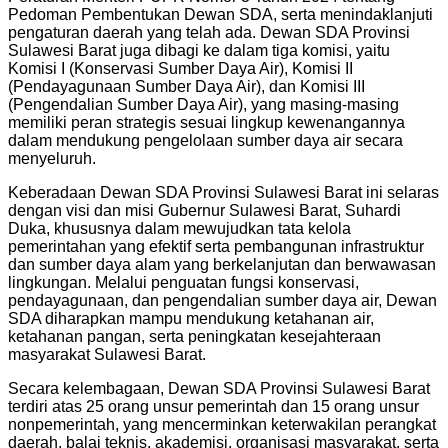
Pedoman Pembentukan Dewan SDA, serta menindaklanjuti
pengaturan daerah yang telah ada. Dewan SDA Provinsi
Sulawesi Barat juga dibagi ke dalam tiga komisi, yaitu
Komisi I (Konservasi Sumber Daya Air), Komisi II
(Pendayagunaan Sumber Daya Air), dan Komisi III
(Pengendalian Sumber Daya Air), yang masing-masing
memiliki peran strategis sesuai lingkup kewenangannya
dalam mendukung pengelolaan sumber daya air secara
menyeluruh.
Keberadaan Dewan SDA Provinsi Sulawesi Barat ini selaras
dengan visi dan misi Gubernur Sulawesi Barat, Suhardi
Duka, khususnya dalam mewujudkan tata kelola
pemerintahan yang efektif serta pembangunan infrastruktur
dan sumber daya alam yang berkelanjutan dan berwawasan
lingkungan. Melalui penguatan fungsi konservasi,
pendayagunaan, dan pengendalian sumber daya air, Dewan
SDA diharapkan mampu mendukung ketahanan air,
ketahanan pangan, serta peningkatan kesejahteraan
masyarakat Sulawesi Barat.
Secara kelembagaan, Dewan SDA Provinsi Sulawesi Barat
terdiri atas 25 orang unsur pemerintah dan 15 orang unsur
nonpemerintah, yang mencerminkan keterwakilan perangkat
daerah, balai teknis, akademisi, organisasi masyarakat, serta