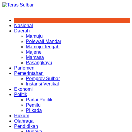
Skip
to
content
Nasional
Daerah
Mamuju
Polewali Mandar
Mamuju Tengah
Majene
Mamasa
Pasangkayu
Parlemen
Pemerintahan
Pemprov Sulbar
Instansi Vertikal
Ekonomi
Politik
Partai Politik
Pemilu
Pilkada
Hukum
Olahraga
Pendidikan
Budaya