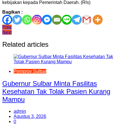
kebijakan kepada Pemerintah Daerah. (Rls)
Bagikan :
Navigasi
Prev
Next
pos
Related articles
Pemprov Sulbar
Gubernur Sulbar Minta Fasilitas
Kesehatan Tak Tolak Pasien Kurang
Mampu
admin
Agustus 3, 2026
0