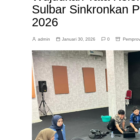
Sulbar Sinkronkan P
Mamasa
Pasangkayu
2026
admin
Januari 30, 2026
0
Pemprov