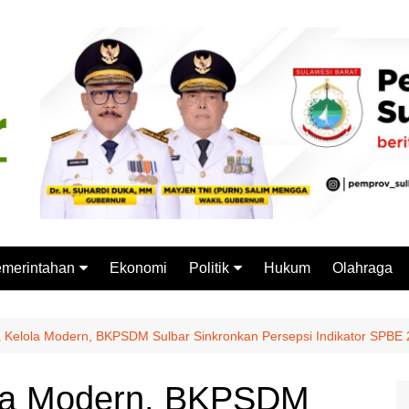
merintahan
Ekonomi
Politik
Hukum
Olahraga
emprov Sulbar
Partai Politik
stansi Vertikal
Pemilu
 Kelola Modern, BKPSDM Sulbar Sinkronkan Persepsi Indikator SPBE
Pilkada
ola Modern, BKPSDM