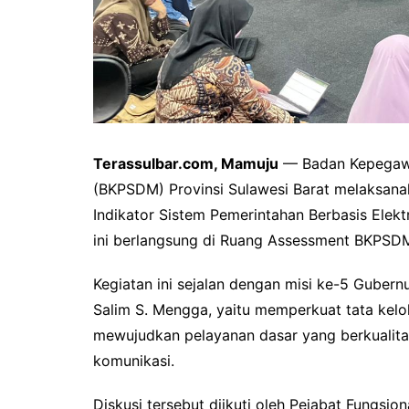
Terassulbar.com, Mamuju
— Badan Kepegaw
(BKPSDM) Provinsi Sulawesi Barat melaksana
Indikator Sistem Pemerintahan Berbasis Elek
ini berlangsung di Ruang Assessment BKPSDM 
Kegiatan ini sejalan dengan misi ke-5 Gubern
Salim S. Mengga, yaitu memperkuat tata kelo
mewujudkan pelayanan dasar yang berkualitas
komunikasi.
Diskusi tersebut diikuti oleh Pejabat Fungs