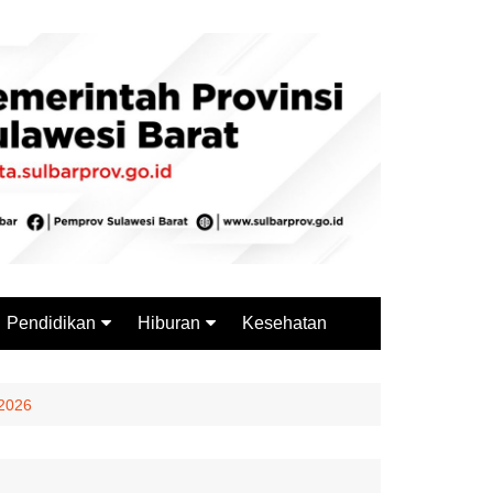
Pendidikan
Hiburan
Kesehatan
Budaya
Wisata
Sejarah
Kuliner
 2026