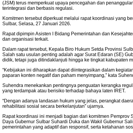
(JSM) terus memperkuat upaya pencegahan dan penanggulanga
terintegrasi dan berbasis regulasi.
Komitmen tersebut diperkuat melalui rapat koordinasi yang be
Sulbar, Selasa, 27 Januari 2026.
Rapat dipimpin Asisten I Bidang Pemerintahan dan Kesejahteraa
dan organisasi terkait.
Dalam rapat tersebut, Kepala Biro Hukum Setda Provinsi Sul
Salah satu usulan penting adalah agar Surat Edaran (SE) Gu
didik, tetapi juga ditindaklanjuti hingga ke tingkat kabupaten m
“Kebijakan ini diharapkan dapat diintegrasikan dalam kegiat
paparan konten negatif dan paham menyimpang,” kata Suhen
Suhendra menekankan pentingnya penguatan kerangka regula
yang terdampak atau berisiko terhadap bahaya laten IRET.
“Dengan adanya landasan hukum yang jelas, perangkat daera
rehabilitasi sosial secara berkelanjutan” ujarnya.
Rapat koordinasi ini menjadi bagian dari komitmen Pemprov 
Daya Gubernur Sulbar Suhardi Duka dan Wakil Gubernur Sali
pemerintahan yang adaptif dan responsif, serta ketahanan sos