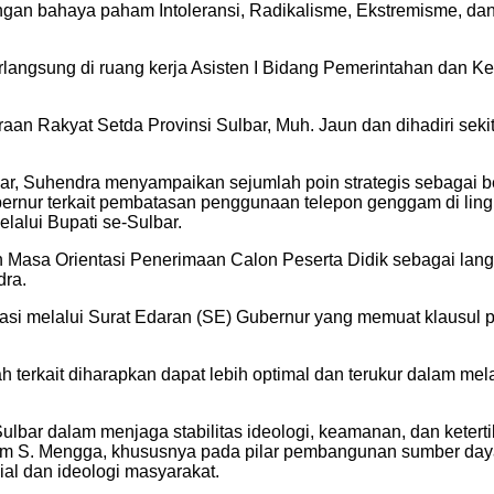
n bahaya paham Intoleransi, Radikalisme, Ekstremisme, dan T
rlangsung di ruang kerja Asisten I Bidang Pemerintahan dan Ke
n Rakyat Setda Provinsi Sulbar, Muh. Jaun dan dihadiri sekitar
bar, Suhendra menyampaikan sejumlah poin strategis sebagai 
bernur terkait pembatasan penggunaan telepon genggam di lin
elalui Bupati se-Sulbar.
an Masa Orientasi Penerimaan Calon Peserta Didik sebagai lan
dra.
si melalui Surat Edaran (SE) Gubernur yang memuat klausul 
h terkait diharapkan dapat lebih optimal dan terukur dalam m
Sulbar dalam menjaga stabilitas ideologi, keamanan, dan kete
m S. Mengga, khususnya pada pilar pembangunan sumber daya 
ial dan ideologi masyarakat.