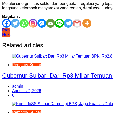
Melalui sinergi lintas sektor dan penguatan regulasi yang t
langsung kelompok masyarakat yang rentan, demi terwujudnya
Bagikan :
Navigasi
Prev
Next
pos
Related articles
Pemprov Sulbar
Gubernur Sulbar: Dari Rp3 Miliar Temuan
admin
Agustus 7, 2026
0
Pemprov Sulbar