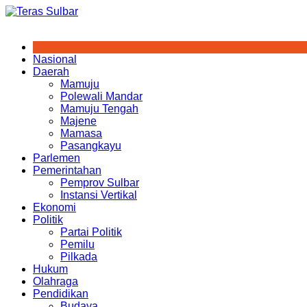
Skip
to
content
Nasional
Daerah
Mamuju
Polewali Mandar
Mamuju Tengah
Majene
Mamasa
Pasangkayu
Parlemen
Pemerintahan
Pemprov Sulbar
Instansi Vertikal
Ekonomi
Politik
Partai Politik
Pemilu
Pilkada
Hukum
Olahraga
Pendidikan
Budaya