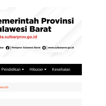
Pendidikan
Hiburan
Kesehatan
Budaya
Wisata
Sejarah
Kuliner
aerah