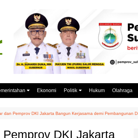
merintahan
Ekonomi
Politik
Hukum
Olahraga
emprov Sulbar
Partai Politik
stansi Vertikal
Pemilu
ar dan Pemprov DKI Jakarta Bangun Kerjasama demi Pembangunan D
Pilkada
 Pemprov DKI Jakarta