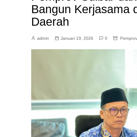
Bangun Kerjasama
Mamasa
Pasangkayu
Daerah
admin
Januari 19, 2026
0
Pemprov