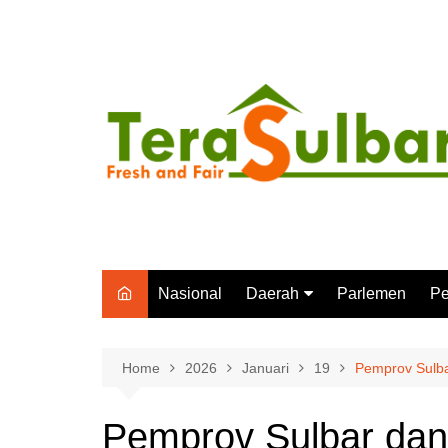
Skip
to
content
Nasional
Daerah
Parlemen
Pe
Mamuju
P
Polewali Mandar
In
Home
2026
Januari
19
Pemprov Sulb
Mamuju Tengah
Pemprov Sulbar dan
Majene