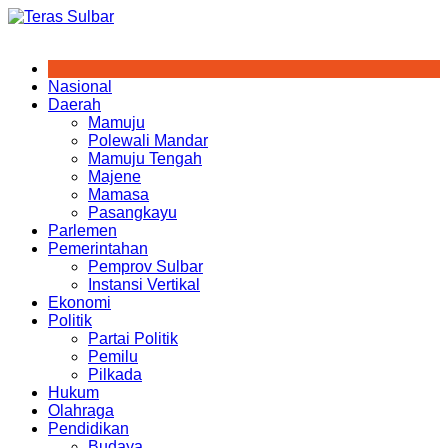
Skip
to
content
Nasional
Daerah
Mamuju
Polewali Mandar
Mamuju Tengah
Majene
Mamasa
Pasangkayu
Parlemen
Pemerintahan
Pemprov Sulbar
Instansi Vertikal
Ekonomi
Politik
Partai Politik
Pemilu
Pilkada
Hukum
Olahraga
Pendidikan
Budaya