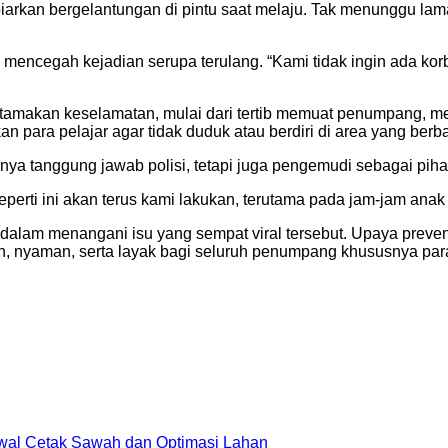
biarkan bergelantungan di pintu saat melaju. Tak menunggu l
an mencegah kejadian serupa terulang. “Kami tidak ingin ada
gutamakan keselamatan, mulai dari tertib memuat penumpang, me
kan para pelajar agar tidak duduk atau berdiri di area yang berb
 tanggung jawab polisi, tetapi juga pengemudi sebagai pih
seperti ini akan terus kami lakukan, terutama pada jam-jam anak 
dalam menangani isu yang sempat viral tersebut. Upaya preve
nyaman, serta layak bagi seluruh penumpang khususnya para 