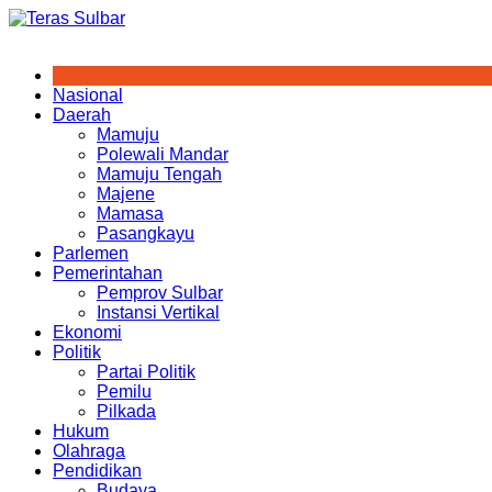
Skip
to
content
Nasional
Daerah
Mamuju
Polewali Mandar
Mamuju Tengah
Majene
Mamasa
Pasangkayu
Parlemen
Pemerintahan
Pemprov Sulbar
Instansi Vertikal
Ekonomi
Politik
Partai Politik
Pemilu
Pilkada
Hukum
Olahraga
Pendidikan
Budaya