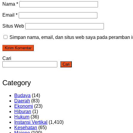
Nama
*
Email
*
Situs Web
Simpan nama, email, dan situs web saya pada peramban in
Cari
Cari
Category
Budaya
(14)
Daerah
(83)
Ekonomi
(23)
Hiburan
(1)
Hukum
(36)
Instansi Vertikal
(1,410)
Kesehatan
(65)
Majene
(100)