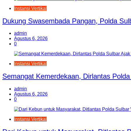
Instansi Vertikal
Dukung Swasembada Pangan, Polda Sulb
admin
Agustus 6, 2026
0
Instansi Vertikal
Semangat Kemerdekaan, Dirlantas Polda 
admin
Agustus 6, 2026
0
Instansi Vertikal