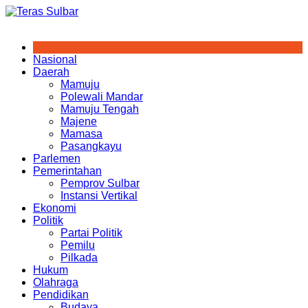
Skip
to
content
Nasional
Daerah
Mamuju
Polewali Mandar
Mamuju Tengah
Majene
Mamasa
Pasangkayu
Parlemen
Pemerintahan
Pemprov Sulbar
Instansi Vertikal
Ekonomi
Politik
Partai Politik
Pemilu
Pilkada
Hukum
Olahraga
Pendidikan
Budaya