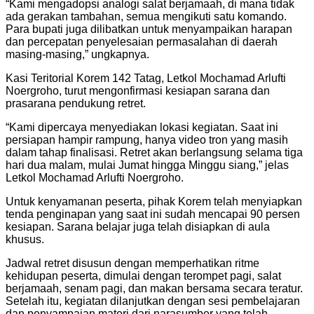
“Kami mengadopsi analogi salat berjamaah, di mana tidak
ada gerakan tambahan, semua mengikuti satu komando.
Para bupati juga dilibatkan untuk menyampaikan harapan
dan percepatan penyelesaian permasalahan di daerah
masing-masing,” ungkapnya.
Kasi Teritorial Korem 142 Tatag, Letkol Mochamad Arlufti
Noergroho, turut mengonfirmasi kesiapan sarana dan
prasarana pendukung retret.
“Kami dipercaya menyediakan lokasi kegiatan. Saat ini
persiapan hampir rampung, hanya video tron yang masih
dalam tahap finalisasi. Retret akan berlangsung selama tiga
hari dua malam, mulai Jumat hingga Minggu siang,” jelas
Letkol Mochamad Arlufti Noergroho.
Untuk kenyamanan peserta, pihak Korem telah menyiapkan
tenda penginapan yang saat ini sudah mencapai 90 persen
kesiapan. Sarana belajar juga telah disiapkan di aula
khusus.
Jadwal retret disusun dengan memperhatikan ritme
kehidupan peserta, dimulai dengan terompet pagi, salat
berjamaah, senam pagi, dan makan bersama secara teratur.
Setelah itu, kegiatan dilanjutkan dengan sesi pembelajaran
dan penyampaian materi dari narasumber yang telah