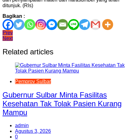
ditunjuk. (Rls)
Bagikan :
Navigasi
Prev
Next
pos
Related articles
Pemprov Sulbar
Gubernur Sulbar Minta Fasilitas
Kesehatan Tak Tolak Pasien Kurang
Mampu
admin
Agustus 3, 2026
0