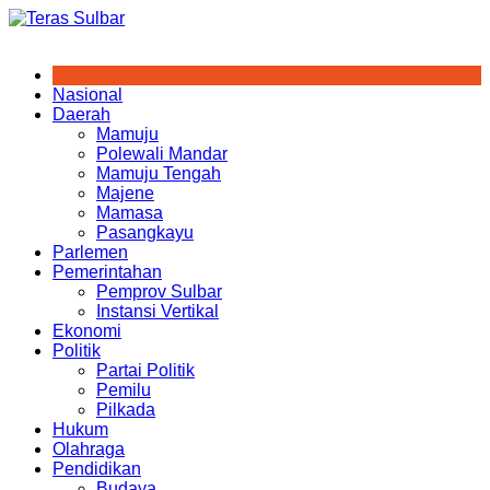
Skip
to
content
Nasional
Daerah
Mamuju
Polewali Mandar
Mamuju Tengah
Majene
Mamasa
Pasangkayu
Parlemen
Pemerintahan
Pemprov Sulbar
Instansi Vertikal
Ekonomi
Politik
Partai Politik
Pemilu
Pilkada
Hukum
Olahraga
Pendidikan
Budaya