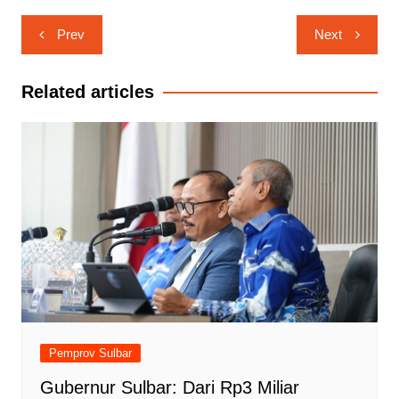
Navigasi
Prev
Next
pos
Related articles
Pemprov Sulbar
Gubernur Sulbar: Dari Rp3 Miliar