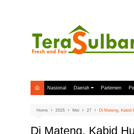
Skip
to
content
Nasional
Daerah
Parlemen
Pe
Mamuju
P
Polewali Mandar
In
Home
2025
Mei
27
Di Mateng, Kabid 
Mamuju Tengah
Di Mateng, Kabid H
Majene