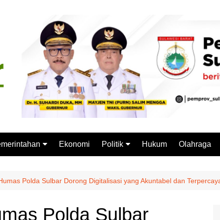
merintahan
Ekonomi
Politik
Hukum
Olahraga
emprov Sulbar
Partai Politik
stansi Vertikal
Pemilu
Humas Polda Sulbar Dorong Digitalisasi yang Akuntabel dan Terpercay
Pilkada
umas Polda Sulbar