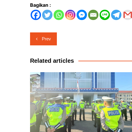
Bagikan :
Navigasi
Prev
pos
Related articles