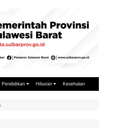
Pendidikan
Hiburan
Kesehatan
Budaya
Wisata
Sejarah
Kuliner
a