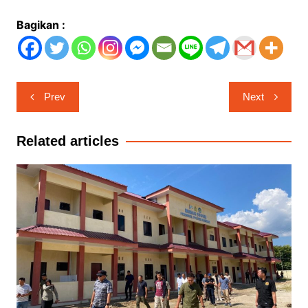
Bagikan :
Navigasi
Prev
Next
pos
Related articles