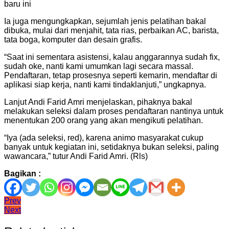
baru ini
Ia juga mengungkapkan, sejumlah jenis pelatihan bakal
dibuka, mulai dari menjahit, tata rias, perbaikan AC, barista,
tata boga, komputer dan desain grafis.
“Saat ini sementara asistensi, kalau anggarannya sudah fix,
sudah oke, nanti kami umumkan lagi secara massal.
Pendaftaran, tetap prosesnya seperti kemarin, mendaftar di
aplikasi siap kerja, nanti kami tindaklanjuti,” ungkapnya.
Lanjut Andi Farid Amri menjelaskan, pihaknya bakal
melakukan seleksi dalam proses pendaftaran nantinya untuk
menentukan 200 orang yang akan mengikuti pelatihan.
“Iya (ada seleksi, red), karena animo masyarakat cukup
banyak untuk kegiatan ini, setidaknya bukan seleksi, paling
wawancara,” tutur Andi Farid Amri. (Rls)
Bagikan :
Navigasi
Prev
Next
pos