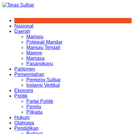
Skip
to
content
Nasional
Daerah
Mamuju
Polewali Mandar
Mamuju Tengah
Majene
Mamasa
Pasangkayu
Parlemen
Pemerintahan
Pemprov Sulbar
Instansi Vertikal
Ekonomi
Politik
Partai Politik
Pemilu
Pilkada
Hukum
Olahraga
Pendidikan
Budaya