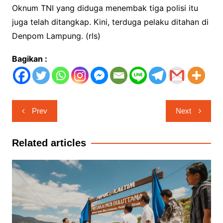
Oknum TNI yang diduga menembak tiga polisi itu
juga telah ditangkap. Kini, terduga pelaku ditahan di
Denpom Lampung. (rls)
Bagikan :
Navigasi
Prev
Next
pos
Related articles