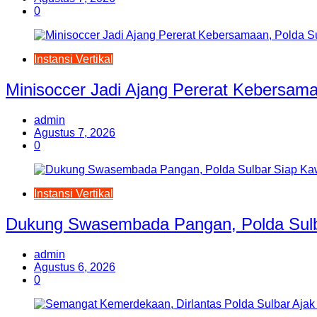
0
Instansi Vertikal
Minisoccer Jadi Ajang Pererat Kebersam
admin
Agustus 7, 2026
0
Instansi Vertikal
Dukung Swasembada Pangan, Polda Sulb
admin
Agustus 6, 2026
0