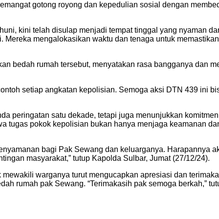
emangat gotong royong dan kepedulian sosial dengan membeda
uni, kini telah disulap menjadi tempat tinggal yang nyaman 
i. Mereka mengalokasikan waktu dan tenaga untuk memastikan
mikan bedah rumah tersebut, menyatakan rasa bangganya dan 
ontoh setiap angkatan kepolisian. Semoga aksi DTN 439 ini bisa
nda peringatan satu dekade, tetapi juga menunjukkan komit
tugas pokok kepolisian bukan hanya menjaga keamanan dan ke
nyamanan bagi Pak Sewang dan keluarganya. Harapannya aksi 
tingan masyarakat,” tutup Kapolda Sulbar, Jumat (27/12/24).
mewakili warganya turut mengucapkan apresiasi dan terimakai
h rumah pak Sewang. “Terimakasih pak semoga berkah,” tutur