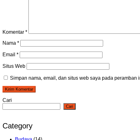
Komentar
*
Nama
*
Email
*
Situs Web
Simpan nama, email, dan situs web saya pada peramban in
Cari
Cari
Category
Budaya
(14)