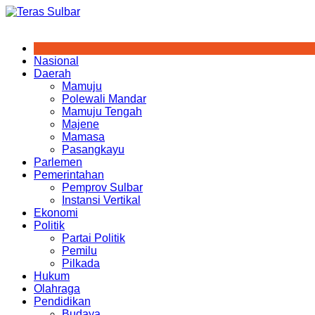
Skip
to
content
Nasional
Daerah
Mamuju
Polewali Mandar
Mamuju Tengah
Majene
Mamasa
Pasangkayu
Parlemen
Pemerintahan
Pemprov Sulbar
Instansi Vertikal
Ekonomi
Politik
Partai Politik
Pemilu
Pilkada
Hukum
Olahraga
Pendidikan
Budaya